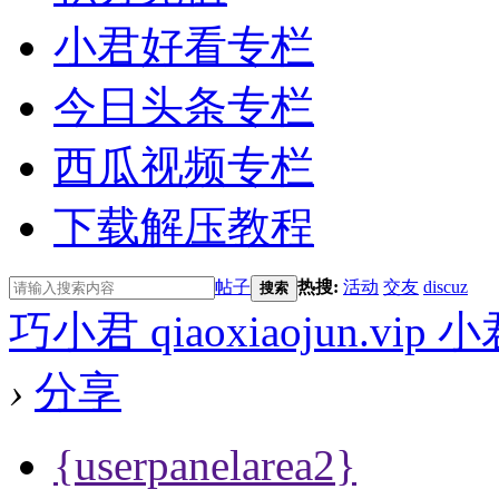
小君好看专栏
今日头条专栏
西瓜视频专栏
下载解压教程
帖子
热搜:
活动
交友
discuz
搜索
巧小君 qiaoxiaojun.v
›
分享
{userpanelarea2}