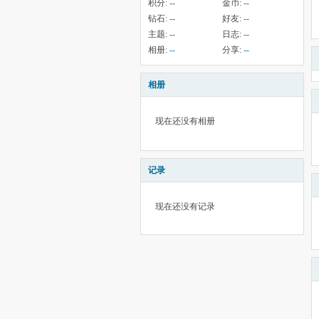
积分:
--
金币:
--
钻石:
--
好友:
--
主题:
--
日志:
--
相册:
--
分享:
--
相册
现在还没有相册
记录
现在还没有记录