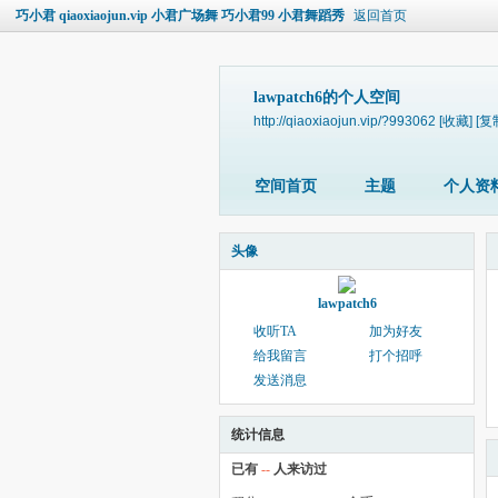
巧小君 qiaoxiaojun.vip 小君广场舞 巧小君99 小君舞蹈秀
返回首页
lawpatch6的个人空间
http://qiaoxiaojun.vip/?993062
[收藏]
[复
空间首页
主题
个人资
头像
lawpatch6
收听TA
加为好友
给我留言
打个招呼
发送消息
统计信息
已有
--
人来访过