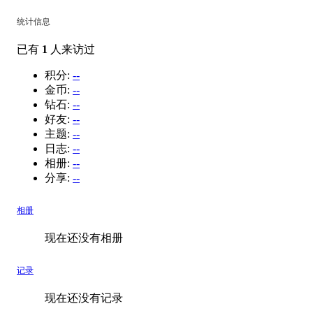
统计信息
已有
1
人来访过
积分:
--
金币:
--
钻石:
--
好友:
--
主题:
--
日志:
--
相册:
--
分享:
--
相册
现在还没有相册
记录
现在还没有记录