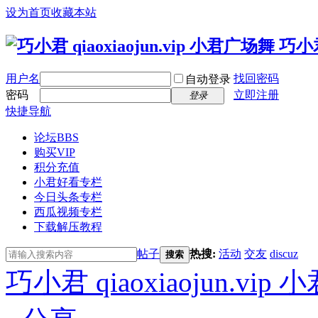
设为首页
收藏本站
用户名
找回密码
自动登录
密码
立即注册
登录
快捷导航
论坛
BBS
购买VIP
积分充值
小君好看专栏
今日头条专栏
西瓜视频专栏
下载解压教程
帖子
热搜:
活动
交友
discuz
搜索
巧小君 qiaoxiaojun.v