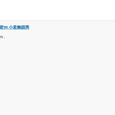
巧小君99 小君舞蹈秀
s .