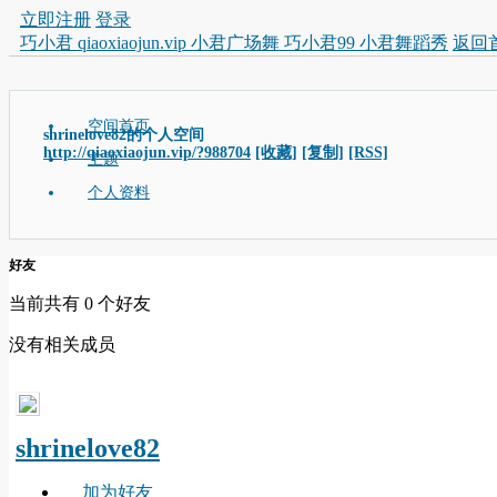
立即注册
登录
巧小君 qiaoxiaojun.vip 小君广场舞 巧小君99 小君舞蹈秀
返回
空间首页
shrinelove82的个人空间
http://qiaoxiaojun.vip/?988704
[收藏]
[复制]
[RSS]
主题
个人资料
好友
当前共有
0
个好友
没有相关成员
shrinelove82
加为好友