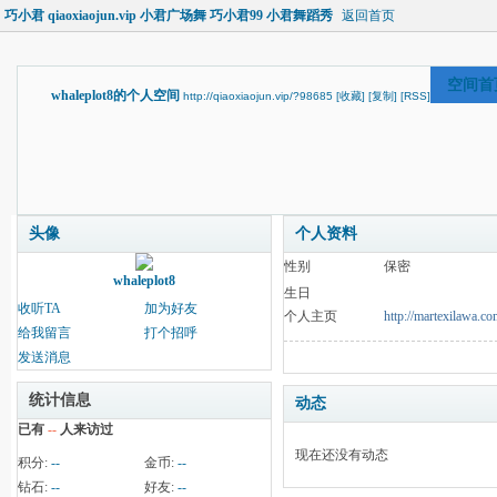
巧小君 qiaoxiaojun.vip 小君广场舞 巧小君99 小君舞蹈秀
返回首页
空间首
whaleplot8的个人空间
http://qiaoxiaojun.vip/?98685
[收藏]
[复制]
[RSS]
头像
个人资料
性别
保密
whaleplot8
生日
收听TA
加为好友
个人主页
http://martexilawa.co
给我留言
打个招呼
发送消息
统计信息
动态
已有
--
人来访过
现在还没有动态
积分:
--
金币:
--
钻石:
--
好友:
--