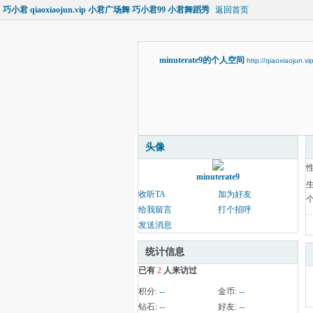
巧小君 qiaoxiaojun.vip 小君广场舞 巧小君99 小君舞蹈秀
返回首页
minuterate9的个人空间
http://qiaoxiaojun.v
头像
minuterate9
收听TA
加为好友
给我留言
打个招呼
发送消息
统计信息
已有
2
人来访过
积分:
--
金币:
--
钻石:
--
好友:
--