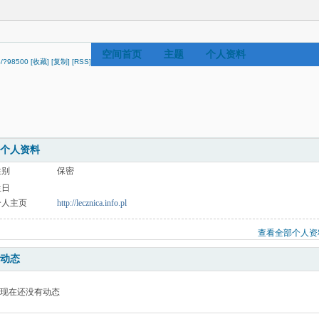
空间首页
主题
个人资料
ip/?98500
[收藏]
[复制]
[RSS]
个人资料
性别
保密
生日
个人主页
http://lecznica.info.pl
查看全部个人资
动态
现在还没有动态