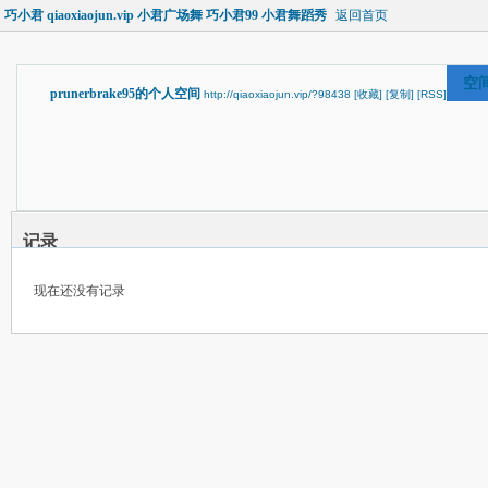
巧小君 qiaoxiaojun.vip 小君广场舞 巧小君99 小君舞蹈秀
返回首页
空
prunerbrake95的个人空间
http://qiaoxiaojun.vip/?98438
[收藏]
[复制]
[RSS]
记录
现在还没有记录