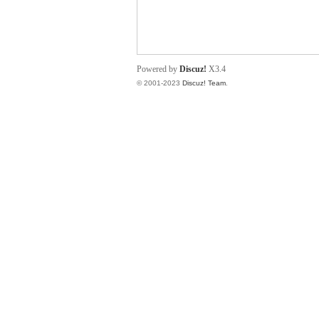
小
Powered by
Discuz!
X3.4
© 2001-2023
Discuz! Team
.
君
qia