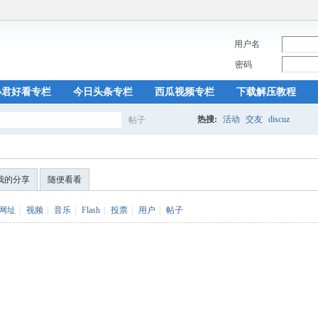
用户名
密码
小君好看专栏
今日头条专栏
西瓜视频专栏
下载解压教程
热搜:
活动
交友
discuz
帖子
搜
我的分享
随便看看
索
网址
|
视频
|
音乐
|
Flash
|
投票
|
用户
|
帖子