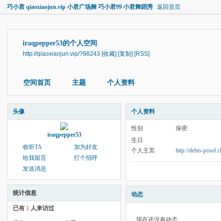
巧小君 qiaoxiaojun.vip 小君广场舞 巧小君99 小君舞蹈秀
返回首页
iraqpepper53的个人空间
http://qiaoxiaojun.vip/?98243
[收藏]
[复制]
[RSS]
空间首页
主题
个人资料
头像
个人资料
性别
保密
iraqpepper53
生日
收听TA
加为好友
个人主页
http://debts-proof.c
给我留言
打个招呼
发送消息
统计信息
动态
已有
1
人来访过
现在还没有动态