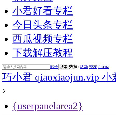
小君好看专栏
今日头条专栏
西瓜视频专栏
下载解压教程
帖子
热搜:
活动
交友
discuz
搜索
巧小君 qiaoxiaojun.v
›
{userpanelarea2}