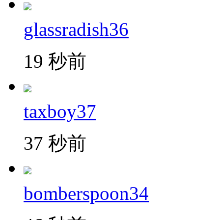
glassradish36
19 秒前
taxboy37
37 秒前
bomberspoon34