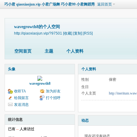
巧小君 qiaoxiaojun.vip 小君广场舞 巧小君99 小君舞蹈秀
返回首页
wavegrowth8的个人空间
http://qiaoxiaojun.vip/?97501
[收藏]
[复制]
[RSS]
空间首页
主题
个人资料
头像
个人资料
性别
保密
wavegrowth8
生日
收听TA
加为好友
个人主页
http://meritum.waw
给我留言
打个招呼
发送消息
统计信息
动态
已有
--
人来访过
现在还没有动态