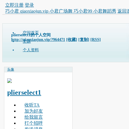
立即注册
登录
巧小君 qiaoxiaojun.vip 小君广场舞 巧小君99 小君舞蹈秀
返回
空间首页
plierselect1的个人空间
http://qiaoxiaojun.vip/?964471
[收藏]
[复制]
[RSS]
主题
个人资料
头像
plierselect1
收听TA
加为好友
给我留言
打个招呼