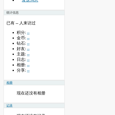
发送消息
统计信息
已有
--
人来访过
积分:
--
金币:
--
钻石:
--
好友:
--
主题:
--
日志:
--
相册:
--
分享:
--
相册
现在还没有相册
记录