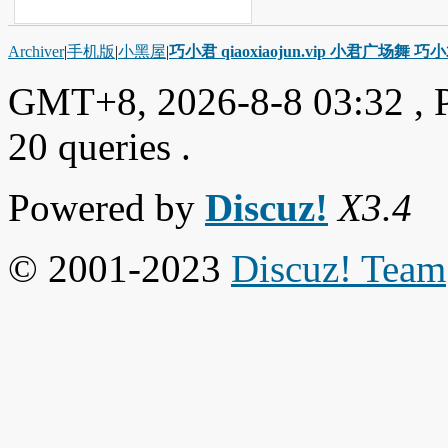
Archiver
|
手机版
|
小黑屋
|
巧小君 qiaoxiaojun.vip 小君广场舞 
GMT+8, 2026-8-8 03:32
, 
20 queries .
Powered by
Discuz!
X3.4
© 2001-2023
Discuz! Team