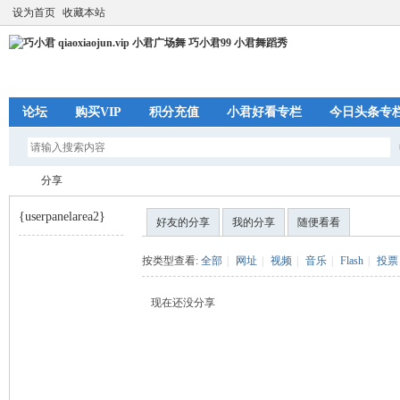
设为首页
收藏本站
论坛
购买VIP
积分充值
小君好看专栏
今日头条专
分享
{userpanelarea2}
好友的分享
我的分享
随便看看
巧
›
按类型查看:
全部
|
网址
|
视频
|
音乐
|
Flash
|
投票
现在还没分享