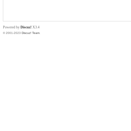
小
Powered by
Discuz!
X3.4
© 2001-2023
Discuz! Team
.
君
qia