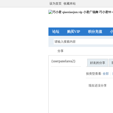
设为首页
收藏本站
论坛
购买VIP
积分充值
分享
{userpanelarea2}
好友的分享
巧
›
按类型查看:
全部
|
现在还没分享