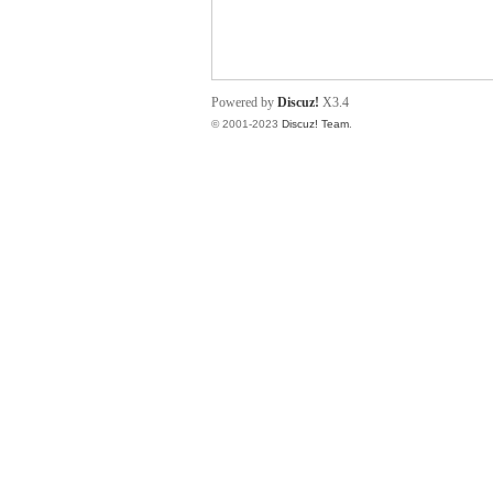
小
Powered by
Discuz!
X3.4
© 2001-2023
Discuz! Team
.
君
qia