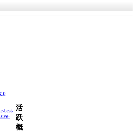
 0
活
he-best-
跃
sive-
概