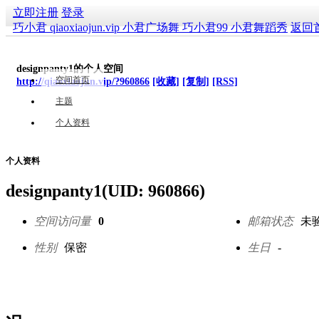
立即注册
登录
巧小君 qiaoxiaojun.vip 小君广场舞 巧小君99 小君舞蹈秀
返回
designpanty1的个人空间
空间首页
http://qiaoxiaojun.vip/?960866
[收藏]
[复制]
[RSS]
主题
个人资料
个人资料
designpanty1
(UID: 960866)
空间访问量
0
邮箱状态
未
性别
保密
生日
-