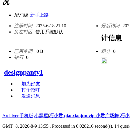
况
用户组
新手上路
注册时间
2025-6-18 21:10
最后访问
202
所在时区
使用系统默认
计信息
已用空间
0 B
积分
0
钻石
0
designpanty1
加为好友
打个招呼
发送消息
Archiver
|
手机版
|
小黑屋
|
巧小君 qiaoxiaojun.vip 小君广场舞 
GMT+8, 2026-8-9 13:55
, Processed in 0.028216 second(s), 14 querie