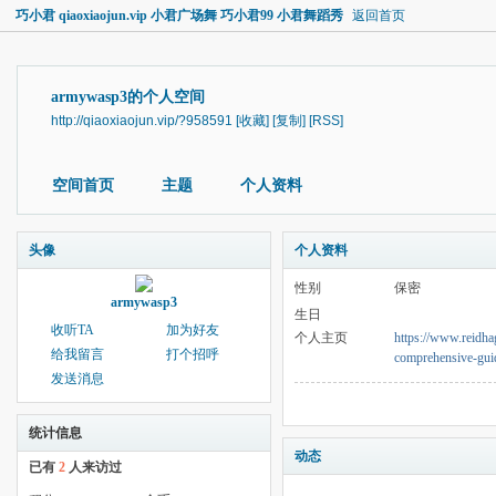
巧小君 qiaoxiaojun.vip 小君广场舞 巧小君99 小君舞蹈秀
返回首页
armywasp3的个人空间
http://qiaoxiaojun.vip/?958591
[收藏]
[复制]
[RSS]
空间首页
主题
个人资料
头像
个人资料
性别
保密
armywasp3
生日
收听TA
加为好友
个人主页
https://www.reidha
给我留言
打个招呼
comprehensive-guide
发送消息
统计信息
动态
已有
2
人来访过