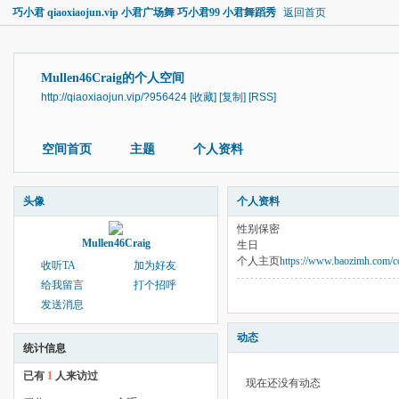
巧小君 qiaoxiaojun.vip 小君广场舞 巧小君99 小君舞蹈秀
返回首页
Mullen46Craig的个人空间
http://qiaoxiaojun.vip/?956424
[收藏]
[复制]
[RSS]
空间首页
主题
个人资料
头像
个人资料
性别
保密
Mullen46Craig
生日
个人主页
https://www.baozimh.com/
收听TA
加为好友
给我留言
打个招呼
发送消息
动态
统计信息
已有
1
人来访过
现在还没有动态