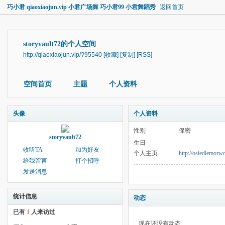
巧小君 qiaoxiaojun.vip 小君广场舞 巧小君99 小君舞蹈秀
返回首页
storyvault72的个人空间
http://qiaoxiaojun.vip/?95540
[收藏]
[复制]
[RSS]
空间首页
主题
个人资料
头像
个人资料
性别
保密
storyvault72
生日
收听TA
加为好友
个人主页
http://osiedlemorw
给我留言
打个招呼
发送消息
统计信息
动态
已有
1
人来访过
现在还没有动态