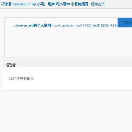
巧小君 qiaoxiaojun.vip 小君广场舞 巧小君99 小君舞蹈秀
返回首页
空间
plateweeder6的个人空间
http://qiaoxiaojun.vip/?94935
[收藏]
[复制]
[RSS]
记录
现在还没有记录