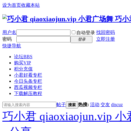
设为首页
收藏本站
用户名
找回密码
自动登录
密码
立即注册
登录
快捷导航
论坛
BBS
购买VIP
积分充值
小君好看专栏
今日头条专栏
西瓜视频专栏
下载解压教程
帖子
热搜:
活动
交友
discuz
搜索
巧小君 qiaoxiaojun.v