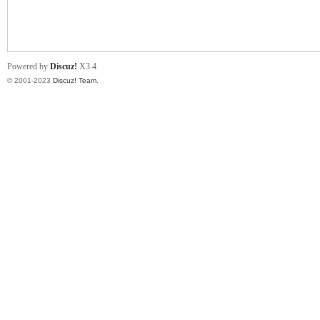
小
Powered by
Discuz!
X3.4
© 2001-2023
Discuz! Team
.
君
qia