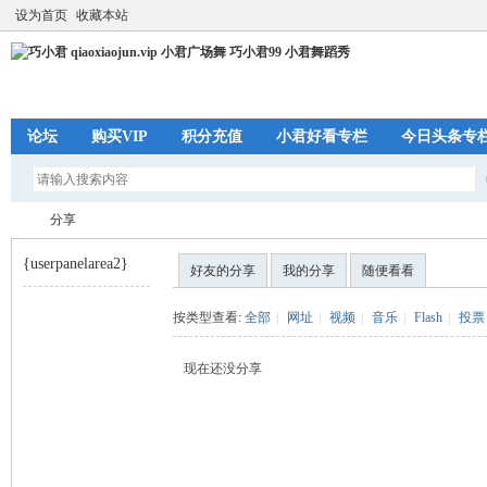
设为首页
收藏本站
论坛
购买VIP
积分充值
小君好看专栏
今日头条专
分享
{userpanelarea2}
好友的分享
我的分享
随便看看
巧
›
按类型查看:
全部
|
网址
|
视频
|
音乐
|
Flash
|
投票
现在还没分享