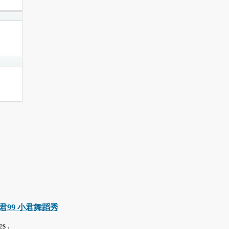
巧小君99 小君舞蹈秀
s .