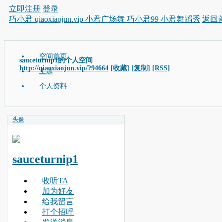
立即注册
登录
巧小君 qiaoxiaojun.vip 小君广场舞 巧小君99 小君舞蹈秀
返回
空间首页
sauceturnip1的个人空间
http://qiaoxiaojun.vip/?94664
[收藏]
[复制]
[RSS]
主题
个人资料
头像
sauceturnip1
收听TA
加为好友
给我留言
打个招呼