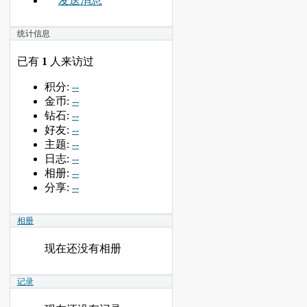
发送消息
统计信息
已有
1
人来访过
积分:
--
金币:
--
钻石:
--
好友:
--
主题:
--
日志:
--
相册:
--
分享:
--
相册
现在还没有相册
记录