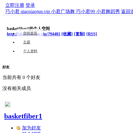
立即注册
登录
巧小君 qiaoxiaojun.vip 小君广场舞 巧小君99 小君舞蹈秀
返回
basketfiber1的个人空间
空间首页
http://qiaoxiaojun.vip/?94481
[收藏]
[复制]
[RSS]
主题
个人资料
好友
当前共有
0
个好友
没有相关成员
basketfiber1
加为好友