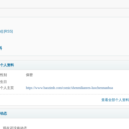
制]
[RSS]
料
个人资料
性别
保密
生日
个人主页
https://www.baozimh.com/comic/shenmilianren-luochenmanhua
查看全部个人资料
动态
现在还没有动态