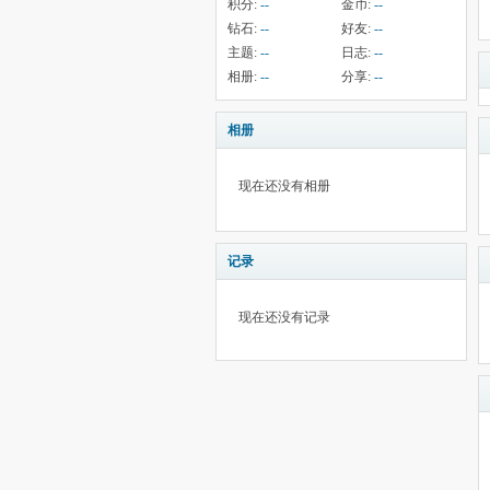
积分:
--
金币:
--
钻石:
--
好友:
--
主题:
--
日志:
--
相册:
--
分享:
--
相册
现在还没有相册
记录
现在还没有记录