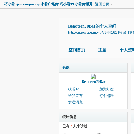
巧小君 qiaoxiaojun.vip 小君广场舞 巧小君99 小君舞蹈秀
返回首页
Bendtsen70Bar的个人空间
http://qiaoxiaojun.vip/?944161
[收藏]
[复
空间首页
主题
个人资
头像
Bendtsen70Bar
收听TA
加为好友
给我留言
打个招呼
发送消息
统计信息
已有
2
人来访过