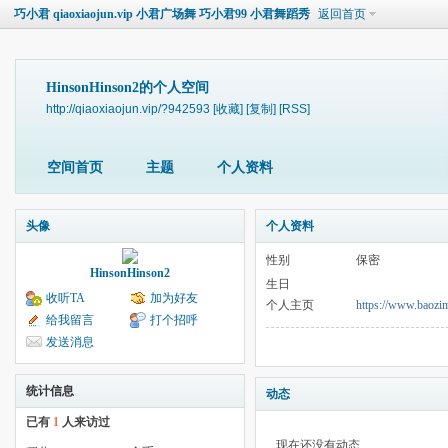
巧小君 qiaoxiaojun.vip 小君广场舞 巧小君99 小君舞蹈秀
返回首页
HinsonHinson2的个人空间
http://qiaoxiaojun.vip/?942593
[收藏]
[复制]
[RSS]
空间首页
主题
个人资料
头像
个人资料
性别
保密
HinsonHinson2
生日
收听TA
加为好友
个人主页
https://www.baozi
给我留言
打个招呼
发送消息
统计信息
动态
已有
1
人来访过
现在还没有动态