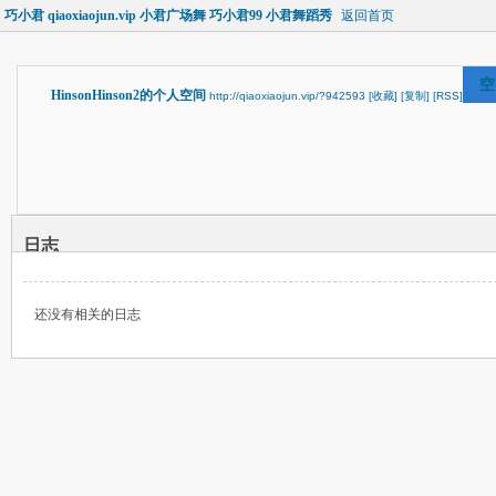
巧小君 qiaoxiaojun.vip 小君广场舞 巧小君99 小君舞蹈秀
返回首页
空
HinsonHinson2的个人空间
http://qiaoxiaojun.vip/?942593
[收藏]
[复制]
[RSS]
日志
还没有相关的日志