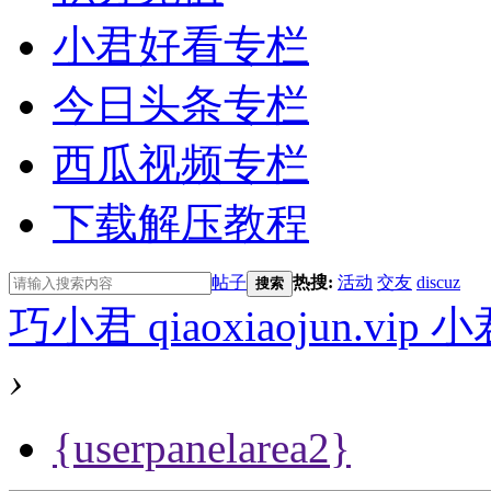
小君好看专栏
今日头条专栏
西瓜视频专栏
下载解压教程
帖子
热搜:
活动
交友
discuz
搜索
巧小君 qiaoxiaojun.v
›
{userpanelarea2}