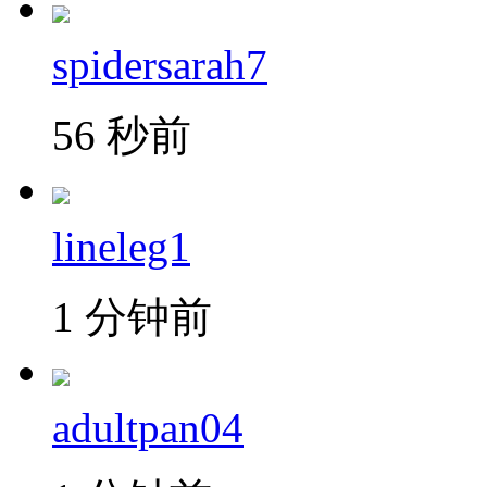
spidersarah7
56 秒前
lineleg1
1 分钟前
adultpan04