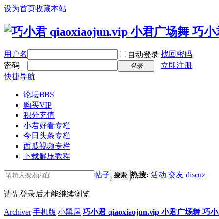
设为首页
收藏本站
用户名
找回密码
自动登录
密码
立即注册
登录
快捷导航
论坛
BBS
购买VIP
积分充值
小君好看专栏
今日头条专栏
西瓜视频专栏
下载解压教程
帖子
热搜:
活动
交友
discuz
搜索
请先登录后才能继续浏览
Archiver
|
手机版
|
小黑屋
|
巧小君 qiaoxiaojun.vip 小君广场舞 