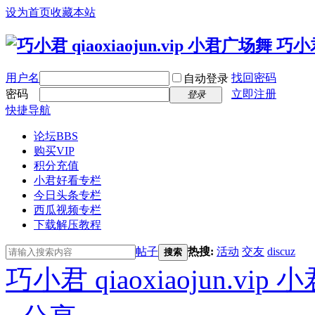
设为首页
收藏本站
用户名
找回密码
自动登录
密码
立即注册
登录
快捷导航
论坛
BBS
购买VIP
积分充值
小君好看专栏
今日头条专栏
西瓜视频专栏
下载解压教程
帖子
热搜:
活动
交友
discuz
搜索
巧小君 qiaoxiaojun.v