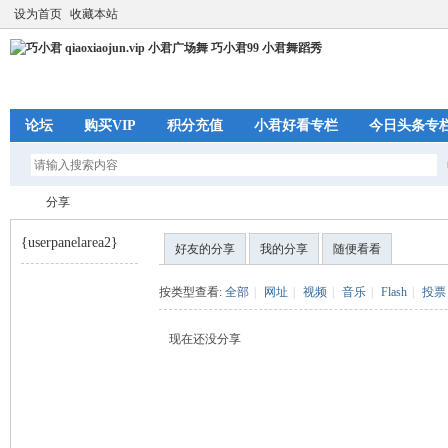
设为首页
收藏本站
论坛
购买VIP
积分充值
小君好看专栏
今日头条专
分享
{userpanelarea2}
好友的分享
我的分享
随便看看
巧
›
按类型查看:
全部
|
网址
|
视频
|
音乐
|
Flash
|
投票
现在还没分享