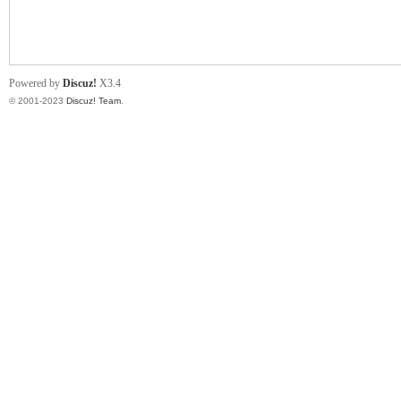
小
Powered by
Discuz!
X3.4
© 2001-2023
Discuz! Team
.
君
qia