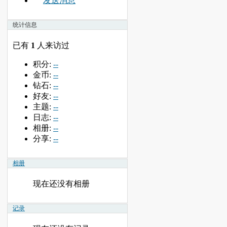
发送消息
统计信息
已有
1
人来访过
积分:
--
金币:
--
钻石:
--
好友:
--
主题:
--
日志:
--
相册:
--
分享:
--
相册
现在还没有相册
记录