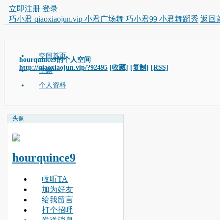
立即注册
登录
巧小君 qiaoxiaojun.vip 小君广场舞 巧小君99 小君舞蹈秀
返回
空间首页
hourquince9的个人空间
http://qiaoxiaojun.vip/?92495
[收藏]
[复制]
[RSS]
主题
个人资料
头像
hourquince9
收听TA
加为好友
给我留言
打个招呼