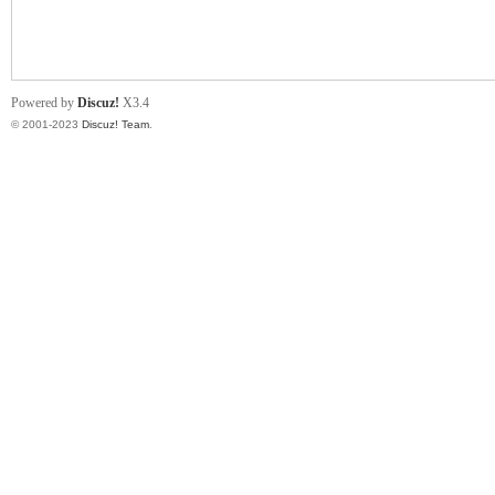
小
Powered by
Discuz!
X3.4
© 2001-2023
Discuz! Team
.
君
qia