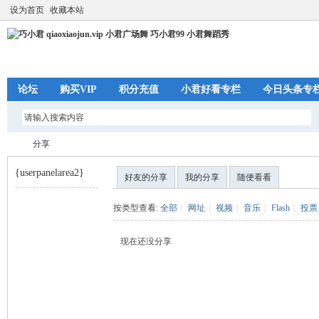
设为首页
收藏本站
论坛
购买VIP
积分充值
小君好看专栏
今日头条专
分享
{userpanelarea2}
好友的分享
我的分享
随便看看
巧
›
按类型查看:
全部
|
网址
|
视频
|
音乐
|
Flash
|
投票
现在还没分享