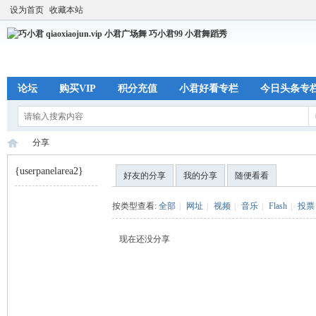
设为首页
收藏本站
论坛
购买VIP
积分充值
小君好看专栏
今日头条专
分享
{userpanelarea2}
好友的分享
我的分享
随便看看
巧
›
按类型查看:
全部
|
网址
|
视频
|
音乐
|
Flash
|
投票
现在还没分享