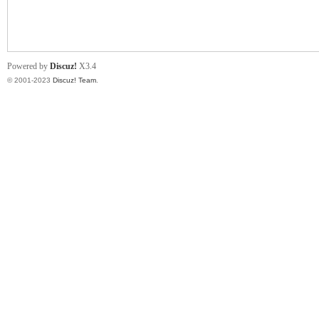
小
Powered by
Discuz!
X3.4
© 2001-2023
Discuz! Team
.
君
qia