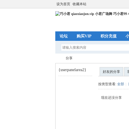
设为首页
收藏本站
论坛
购买VIP
积分充值
分享
{userpanelarea2}
好友的分享
巧
›
按类型查看:
全部
|
现在还没分享