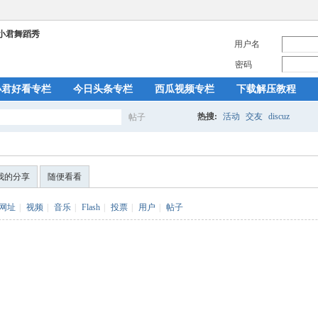
用户名
密码
小君好看专栏
今日头条专栏
西瓜视频专栏
下载解压教程
热搜:
活动
交友
discuz
帖子
搜
我的分享
随便看看
索
网址
|
视频
|
音乐
|
Flash
|
投票
|
用户
|
帖子