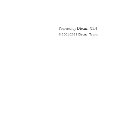
小
Powered by
Discuz!
X3.4
© 2001-2023
Discuz! Team
.
君
qia