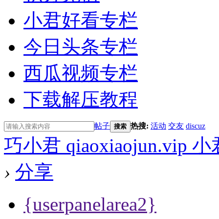
小君好看专栏
今日头条专栏
西瓜视频专栏
下载解压教程
帖子
热搜:
活动
交友
discuz
搜索
巧小君 qiaoxiaojun.v
›
分享
{userpanelarea2}