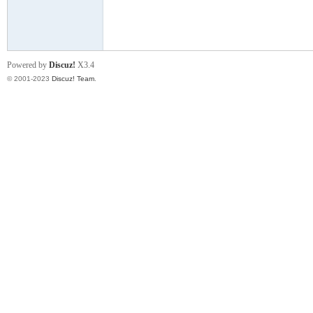
小
Powered by
Discuz!
X3.4
© 2001-2023
Discuz! Team
.
君
qia