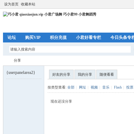
设为首页
收藏本站
论坛
购买VIP
积分充值
小君好看专栏
今日头条专
分享
{userpanelarea2}
好友的分享
我的分享
随便看看
巧
›
按类型查看:
全部
|
网址
|
视频
|
音乐
|
Flash
|
投票
现在还没分享