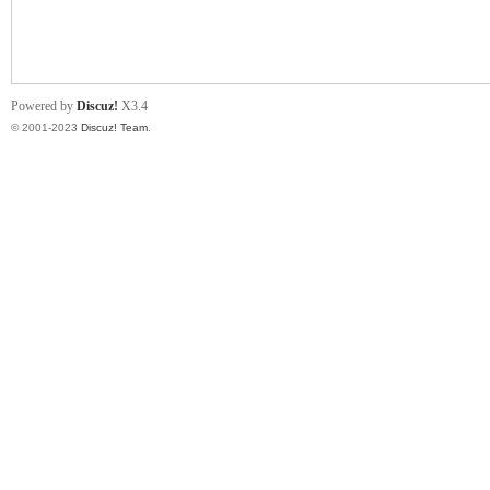
小
Powered by
Discuz!
X3.4
© 2001-2023
Discuz! Team
.
君
qia