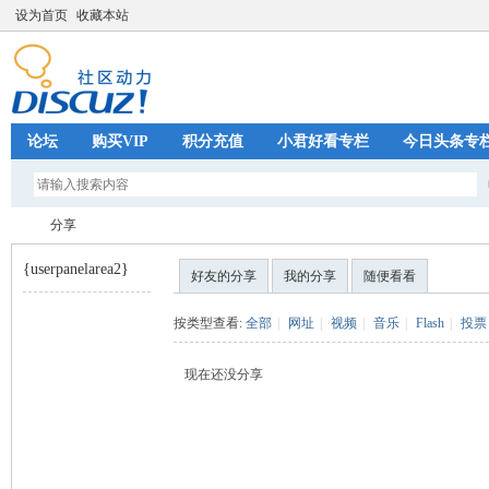
设为首页
收藏本站
论坛
购买VIP
积分充值
小君好看专栏
今日头条专
分享
{userpanelarea2}
好友的分享
我的分享
随便看看
巧
›
按类型查看:
全部
|
网址
|
视频
|
音乐
|
Flash
|
投票
现在还没分享