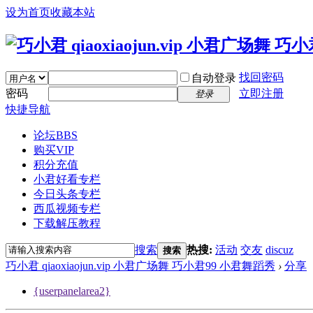
设为首页
收藏本站
找回密码
自动登录
密码
立即注册
登录
快捷导航
论坛
BBS
购买VIP
积分充值
小君好看专栏
今日头条专栏
西瓜视频专栏
下载解压教程
搜索
热搜:
活动
交友
discuz
搜索
巧小君 qiaoxiaojun.vip 小君广场舞 巧小君99 小君舞蹈秀
›
分享
{userpanelarea2}