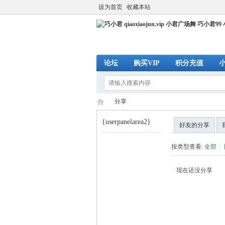
设为首页
收藏本站
论坛
购买VIP
积分充值
分享
{userpanelarea2}
好友的分享
巧
›
按类型查看:
全部
|
现在还没分享