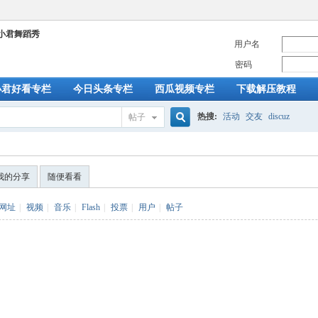
用户名
密码
小君好看专栏
今日头条专栏
西瓜视频专栏
下载解压教程
热搜:
活动
交友
discuz
帖子
搜
我的分享
随便看看
索
网址
|
视频
|
音乐
|
Flash
|
投票
|
用户
|
帖子