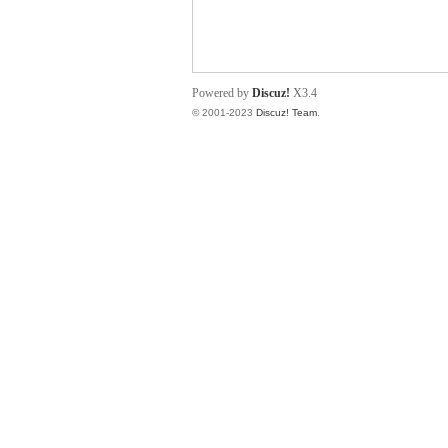
小
Powered by
Discuz!
X3.4
© 2001-2023
Discuz! Team
.
君
qia