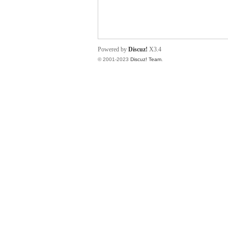
小
Powered by
Discuz!
X3.4
© 2001-2023
Discuz! Team
.
君
qia