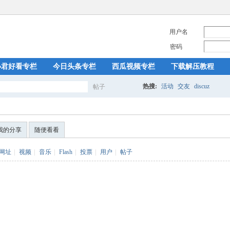
用户名
密码
小君好看专栏
今日头条专栏
西瓜视频专栏
下载解压教程
热搜:
活动
交友
discuz
帖子
搜
我的分享
随便看看
索
网址
|
视频
|
音乐
|
Flash
|
投票
|
用户
|
帖子