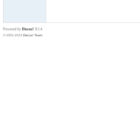
小
Powered by
Discuz!
X3.4
© 2001-2023
Discuz! Team
.
君
qia