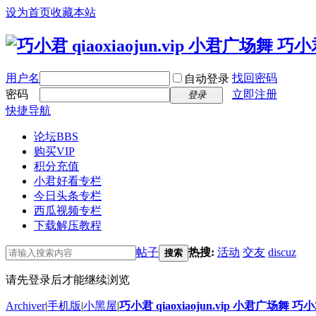
设为首页
收藏本站
用户名
找回密码
自动登录
密码
立即注册
登录
快捷导航
论坛
BBS
购买VIP
积分充值
小君好看专栏
今日头条专栏
西瓜视频专栏
下载解压教程
帖子
热搜:
活动
交友
discuz
搜索
请先登录后才能继续浏览
Archiver
|
手机版
|
小黑屋
|
巧小君 qiaoxiaojun.vip 小君广场舞 