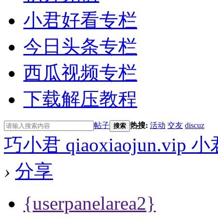
小君好看专栏
今日头条专栏
西瓜视频专栏
下载解压教程
帖子
热搜:
活动
交友
discuz
搜索
巧小君 qiaoxiaojun.v
›
分享
{userpanelarea2}