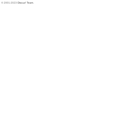
© 2001-2023
Discuz! Team
.