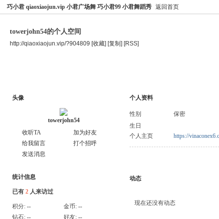
巧小君 qiaoxiaojun.vip 小君广场舞 巧小君99 小君舞蹈秀
返回首页
towerjohn54的个人空间
http://qiaoxiaojun.vip/?904809
[收藏]
[复制]
[RSS]
空间首页
主题
个人资料
头像
个人资料
性别
保密
towerjohn54
生日
收听TA
加为好友
个人主页
https://vinaconex6.
给我留言
打个招呼
发送消息
统计信息
动态
已有
2
人来访过
现在还没有动态
积分:
--
金币:
--
钻石:
--
好友:
--