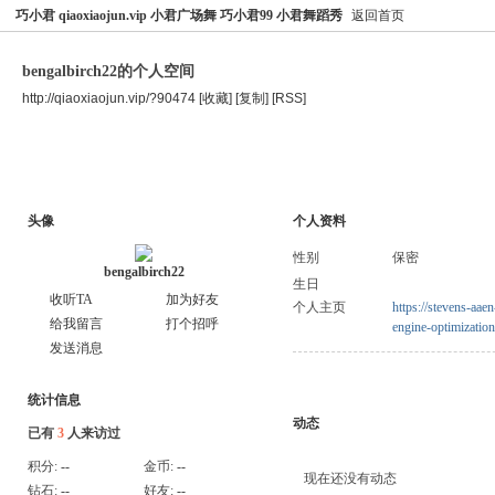
巧小君 qiaoxiaojun.vip 小君广场舞 巧小君99 小君舞蹈秀
返回首页
bengalbirch22的个人空间
http://qiaoxiaojun.vip/?90474
[收藏]
[复制]
[RSS]
空间首页
主题
个人资料
头像
个人资料
性别
保密
bengalbirch22
生日
收听TA
加为好友
个人主页
https://stevens-aae
给我留言
打个招呼
engine-optimizatio
发送消息
统计信息
动态
已有
3
人来访过
积分:
--
金币:
--
现在还没有动态
钻石:
--
好友:
--