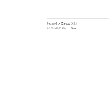
小
Powered by
Discuz!
X3.4
© 2001-2023
Discuz! Team
.
君
qia