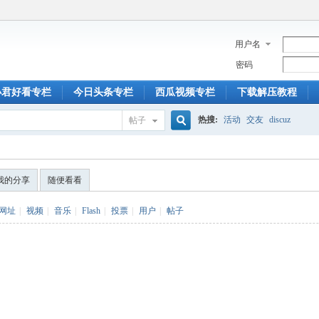
用户名
密码
小君好看专栏
今日头条专栏
西瓜视频专栏
下载解压教程
热搜:
活动
交友
discuz
帖子
搜
我的分享
随便看看
索
网址
|
视频
|
音乐
|
Flash
|
投票
|
用户
|
帖子