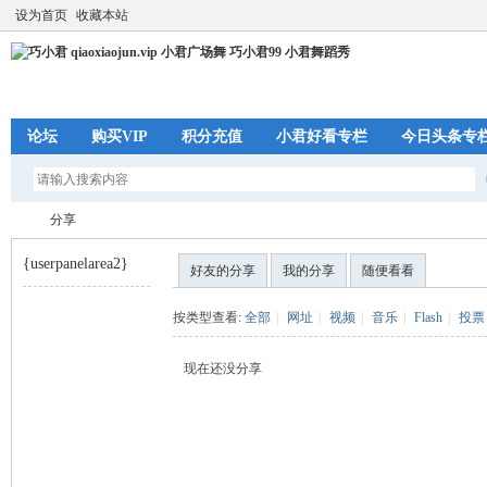
设为首页
收藏本站
论坛
购买VIP
积分充值
小君好看专栏
今日头条专
分享
{userpanelarea2}
好友的分享
我的分享
随便看看
巧
›
按类型查看:
全部
|
网址
|
视频
|
音乐
|
Flash
|
投票
现在还没分享