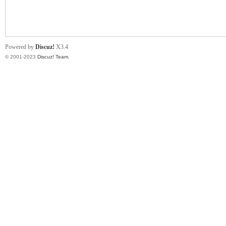
小
Powered by
Discuz!
X3.4
© 2001-2023
Discuz! Team
.
君
qia