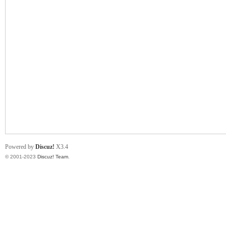
小
君
Powered by
Discuz!
X3.4
© 2001-2023
Discuz! Team
.
qia