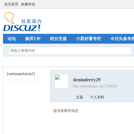
设为首页
收藏本站
论坛
购买VIP
积分充值
小君好看专栏
今日头条专
{userpanelarea2}
denimferry29
http://qiaoxiaojun.vip/?2546167
巧
›
主题
个人资料
还没有相关动态