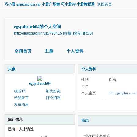
巧小君 qiaoxiaojun.vip 小君广场舞 巧小君99 小君舞蹈秀
返回首页
egyptbench04的个人空间
http://qiaoxiaojun.vip/?90415
[收藏]
[复制]
[RSS]
空间首页
主题
个人资料
头像
个人资料
性别
保密
egyptbench04
生日
收听TA
加为好友
个人主页
http://jianghu-cuis
给我留言
打个招呼
发送消息
统计信息
动态
已有
1
人来访过
现在还没有动态